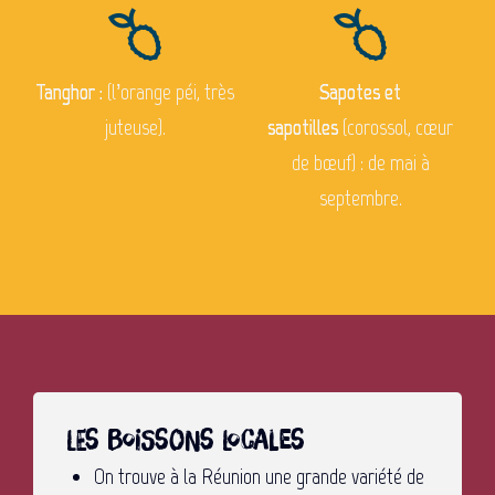
Tanghor :
(l’orange péi, très
Sapotes et
juteuse).
sapotilles
(corossol, cœur
de bœuf) : de mai à
septembre.
Les boissons locales
On trouve à la Réunion une grande variété de