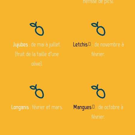
hérissé de pics).
Jujubes
: de mai à juillet.
Letchis
: de novembre à
(fruit de la taille d’une
février.
olive).
Longanis
: février et mars.
Mangues
: de octobre à
février.