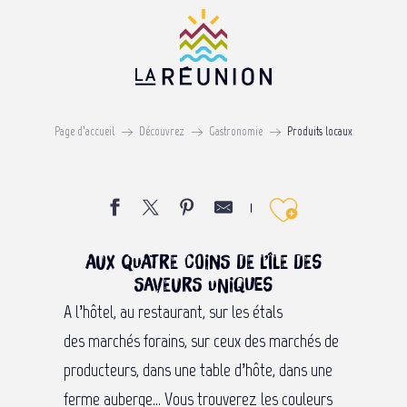
Aller
au
contenu
principal
Les produits locaux
Page d’accueil
Découvrez
Gastronomie
Produits locaux
MANGEZ LOCAL
Ajouter 
AUX QUATRE COINS DE L’ÎLE DES
SAVEURS UNIQUES
A l’hôtel, au restaurant, sur les étals
des marchés forains, sur ceux des marchés de
producteurs, dans une table d’hôte, dans une
ferme auberge… Vous trouverez les couleurs