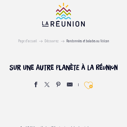
Aller
au
contenu
principal
Balades au volcan
Page d’accueil
Découvrez
Randonnées et balades au Volcan
LE PITON DE LA FOURNAISE : OBJECTIF LUNE !
Sur une autre planète à La Réunion
Ajouter 