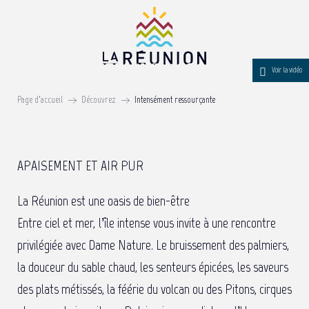
Aller
au
contenu
Intensément ressourçante
principal
Voir la vidéo
EN COMMUNION AVEC LES ÉLÉMENTS NATURELS
Page d’accueil
Découvrez
Intensément ressourçante
APAISEMENT ET AIR PUR
La Réunion est une oasis de bien-être
Entre ciel et mer, l’île intense vous invite à une rencontre
privilégiée avec Dame Nature. Le bruissement des palmiers,
la douceur du sable chaud, les senteurs épicées, les saveurs
des plats métissés, la féérie du volcan ou des Pitons, cirques