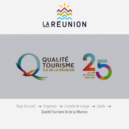
Aller
au
contenu
principal
Qualité Tourisme Ile de La Réunio
Page d’accueil
Organisez
Conseils de voyage
Labels
Qualité Tourisme Ile de La Réunion