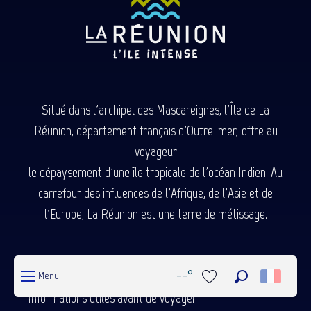
Situé dans l'archipel des Mascareignes, l'Île de La
Réunion, département français d'Outre-mer, offre au
voyageur
le dépaysement d'une île tropicale de l'océan Indien. Au
carrefour des influences de l'Afrique, de l'Asie et de
QUI SOMMES-NOUS ?
CRÉDITS
l'Europe, La Réunion est une terre de métissage.
MENTIONS LÉGALES
ESPACE PRO
OBSERVATOIRE
Venir
POLITIQUE DE CONFIDENTIALITÉ
CPV
--°
Menu
CONSENTEMENT
Recherche
Informations utiles avant de voyager
Voir les favoris