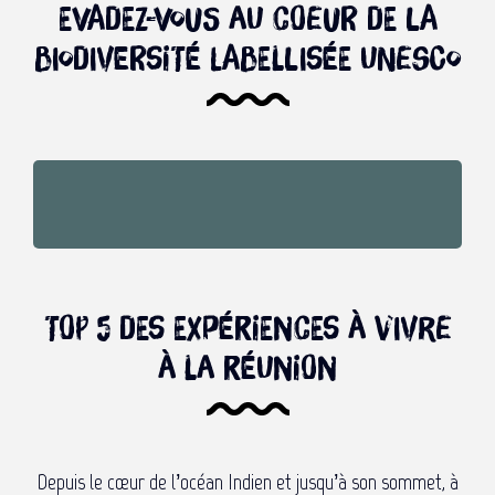
Evadez-vous au coeur de la
biodiversité labellisée Unesco
Les “Pitons, cirques et
remparts de l’île de La
Mafate : un laboratoire
Réunion” au patrimoine
écotouristique !
mondial de l’UNESCO
Lire la suite
Lire la suite
Top 5 des expériences à vivre
à La Réunion
Depuis le cœur de l’océan Indien et jusqu’à son sommet, à