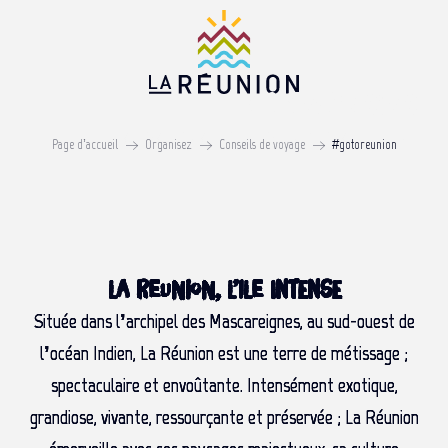
Aller
au
contenu
#gotoreunion
principal
LA FRANCE AU COEUR DE L'OCÉAN INDIEN
Page d’accueil
Organisez
Conseils de voyage
#gotoreunion
LA REUNION, L’ILE INTENSE
Située dans l’archipel des Mascareignes, au sud-ouest de
l’océan Indien, La Réunion est une terre de métissage ;
spectaculaire et envoûtante. Intensément exotique,
grandiose, vivante, ressourçante et préservée ; La Réunion