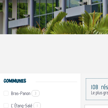
COMMUNES
108
ré
Le plus gr
Bras-Panon
3
L' Étang-Salé
1