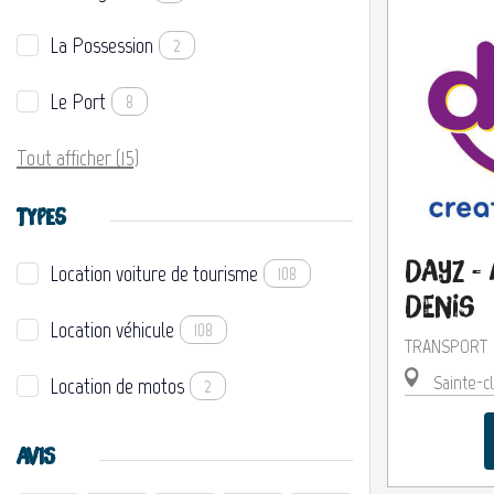
La Possession
2
Le Port
8
Tout afficher (15)
TYPES
Dayz - 
Location voiture de tourisme
108
Denis
Location véhicule
108
TRANSPORT
Sainte-cl
Location de motos
2
AVIS