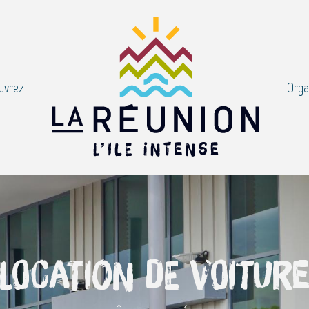
uvrez
Orga
Location de voitur