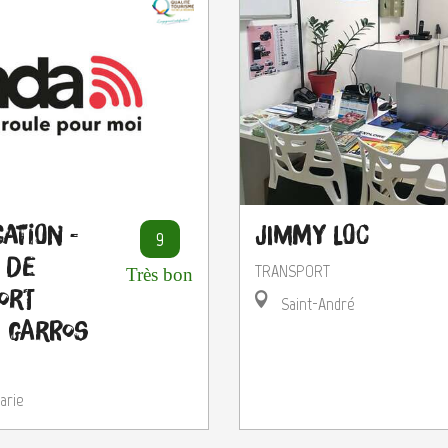
ation -
Jimmy Loc
9
 de
TRANSPORT
Très bon
port
Saint-André
 Garros
arie