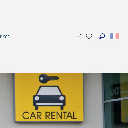
--°
nisez
Recherche
Voir les favoris
e