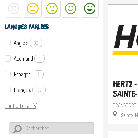
LANGUES PARLÉES
Anglais
82
Allemand
4
Espagnol
9
Hertz -
Français
108
Sainte
TRANSPORT
Tout afficher (6)
Sainte-M