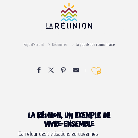
Aller
au
contenu
La population Réunionnaise
principal
UNE MOSAÏQUE DE PEUPLES
Page d’accueil
Découvrez
La population réunionnaise
Ajouter 
La Réunion, un exemple de
vivre-ensemble
Carrefour des civilisations européennes,