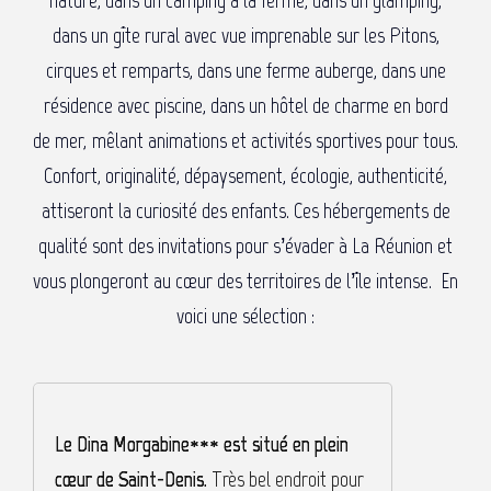
nature, dans un camping à la ferme, dans un glamping,
dans un gîte rural avec vue imprenable sur les Pitons,
cirques et remparts, dans une ferme auberge, dans une
résidence avec piscine, dans un hôtel de charme en bord
de mer, mêlant animations et activités sportives pour tous.
Confort, originalité, dépaysement, écologie, authenticité,
attiseront la curiosité des enfants. Ces hébergements de
qualité sont des invitations pour s’évader à La Réunion et
vous plongeront au cœur des territoires de l’île intense. En
voici une sélection :
Le Dina Morgabine*** est situé en plein
L
cœur de Saint-Denis.
Très bel endroit pour
B