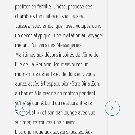
profiter en famille. L’hôtel propose des
C
chambres familiales et spacieuses.
L
Laissez-vous embarquer avec volupté dans
a
un décor atypique : une invitation au voyage
c
mêlant l’univers des Messageries
p
Maritimes aux décors inspirés de l’âme de
i
l’île de La Réunion. Pour savourer un
p
moment de détente et de douceur, vous
d
aurez accès à l’espace bien-être Dina Zen,
l
au bar et à la piscine en rooftop pendant
P
votre séjour. A bord du restaurant « le
Pierre Loti » et son bar lounge avec vue
sur mer, retrouvez une cuisine
bistronomique aux saveurs locales. Aux