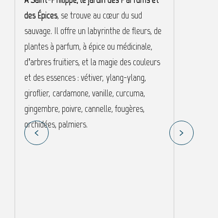
des Épices
, se trouve au cœur du sud
a
sauvage. Il offre un labyrinthe de fleurs, de
b
plantes à parfum, à épice ou médicinale,
R
d’arbres fruitiers, et la magie des couleurs
p
et des essences : vétiver, ylang-ylang,
i
giroflier, cardamone, vanille, curcuma,
e
gingembre, poivre, cannelle, fougères,
c
orchidées, palmiers.
m
m
v
p