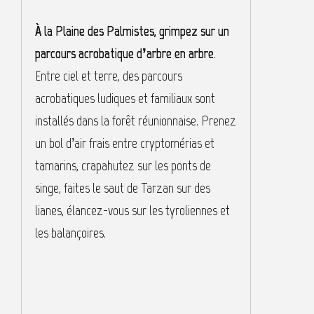
À la Plaine des Palmistes, grimpez sur un
À
parcours acrobatique d’arbre en arbre
.
P
Entre ciel et terre, des parcours
é
acrobatiques ludiques et familiaux sont
d
installés dans la forêt réunionnaise. Prenez
d
un bol d’air frais entre cryptomérias et
c
tamarins, crapahutez sur les ponts de
m
singe, faites le saut de Tarzan sur des
s
lianes, élancez-vous sur les tyroliennes et
p
les balançoires.