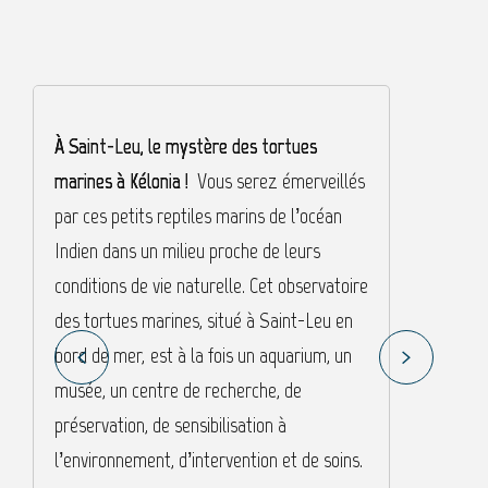
À Saint-Leu, le mystère des tortues
À
marines à Kélonia !
Vous serez émerveillés
t
par ces petits reptiles marins de l’océan
l
Indien dans un milieu proche de leurs
M
conditions de vie naturelle. Cet observatoire
b
des tortues marines, situé à Saint-Leu en
u
bord de mer, est à la fois un aquarium, un
d
musée, un centre de recherche, de
t
préservation, de sensibilisation à
q
l’environnement, d’intervention et de soins.
s