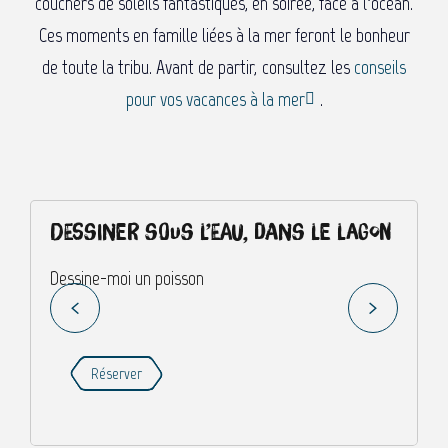
couchers de soleils fantastiques, en soirée, face à l’océan.
Ces moments en famille liées à la mer feront le bonheur
de toute la tribu. Avant de partir, consultez les
conseils
pour vos vacances à la mer
.
Dessiner sous l’eau, dans le lagon
Dessine-moi un poisson
O
Réserver