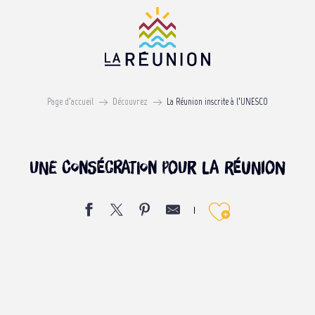
Aller
au
contenu
principal
La Réunion inscrite à l’UNESCO
Page d’accueil
Découvrez
La Réunion inscrite à l’UNESCO
Une consécration pour La Réunion
Ajouter 