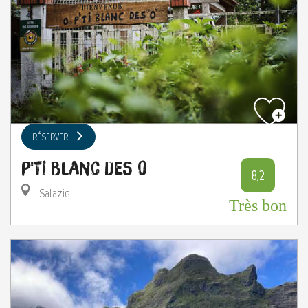
RÉSERVER
P'ti Blanc des O
8,2
Salazie
Très bon