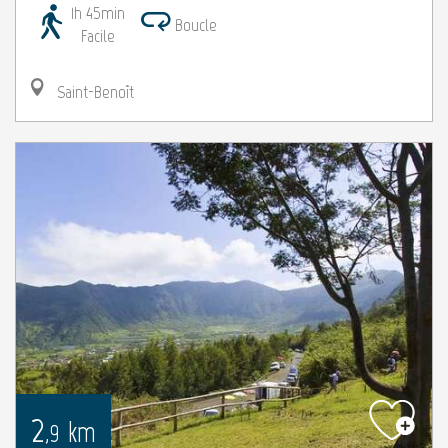
1h 45min
Boucle
Facile
Saint-Benoît
2
km
,9