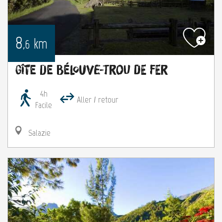
8
km
,6
Gîte de Bélouve-Trou de Fer
4h
Aller / retour
Facile
Salazie