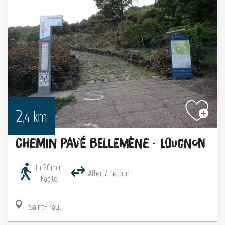
2
km
,4
Chemin pavé Bellemène - Lougnon
1h 20min
Aller / retour
Facile
Saint-Paul