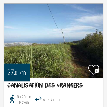
27
km
,8
Canalisation des Orangers
8h 20min
Aller / retour
Moyen