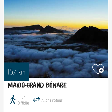
15
km
,4
Maïdo-Grand Bénare
6h
Aller / retour
Difficile