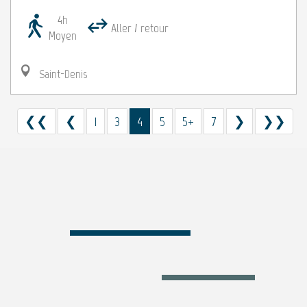
4h
Aller / retour
Moyen
Saint-Denis
❮❮
❮
1
3
4
5
5+
7
❯
❯❯