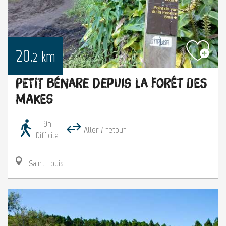
20
km
,2
Petit Bénare depuis la forêt des
Makes
9h
Aller / retour
Difficile
Saint-Louis