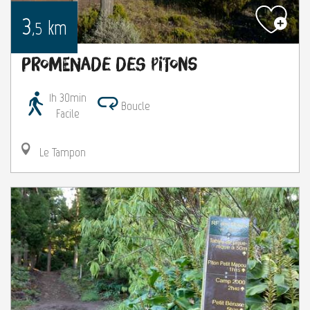
3
km
,5
Promenade des Pitons
1h 30min
Boucle
Facile
Le Tampon