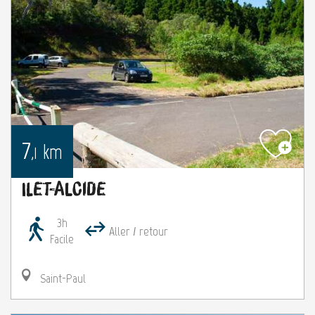
7
km
,1
Ilet-Alcide
3h
Aller / retour
Facile
Saint-Paul