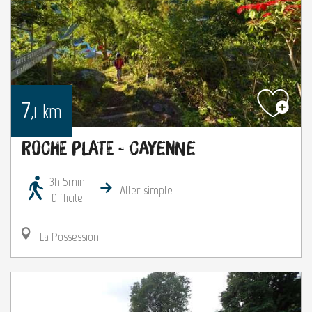
7
km
,1
Roche Plate - Cayenne
3h 5min
Aller simple
Difficile
La Possession