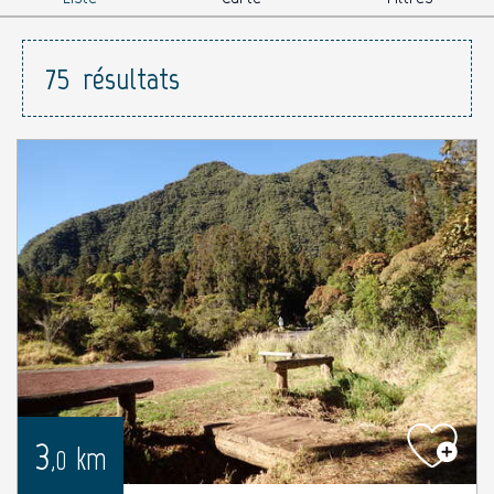
75
résultats
3
km
,0