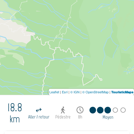
Leaflet
|
Esri
|
© IGN
|
© OpenStreetMap
|
TouristicMaps
18.8
km
Aller / retour
Pédestre
8h
Moyen