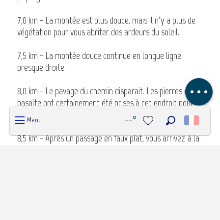
Description
7,0 km - La montée est plus douce, mais il n’y a plus de
Télécharger
végétation pour vous abriter des ardeurs du soleil.
Étapes
7,5 km - La montée douce continue en longue ligne
Dénivelé
presque droite.
Avis
8,0 km - Le pavage du chemin disparait. Les pierres de
basalte ont certainement été prises à cet endroit pour
d’autres constructions, et le sentier continue de monter.
--°
Menu
Recherche
8,5 km - Après un passage en faux plat, vous arrivez à la
Voir les favoris
barrière marquant la fin du chemin pavé.
9,0 km - Continuez cette petite balade sur la route
bétonnée pour admirer le point de vue sur la ravine à
Jacques.