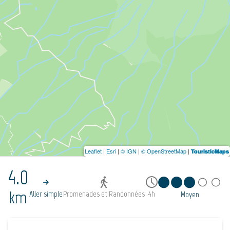
Leaflet
|
Esri
|
© IGN
|
© OpenStreetMap
|
TouristicMaps
4.0
km
Aller simple
Promenades et Randonnées
4h
Moyen