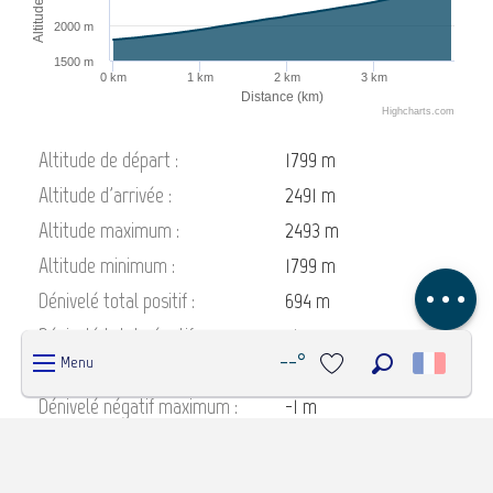
Altitude (m)
2000 m
1500 m
0 km
1 km
2 km
3 km
Distance (km)
Highcharts.com
Description
Altitude de départ :
1799 m
Télécharger
Altitude d'arrivée :
2491 m
Étapes
Altitude maximum :
2493 m
Dénivelé
Altitude minimum :
1799 m
Avis
Dénivelé total positif :
694 m
Dénivelé total négatif :
-1 m
--°
Menu
Dénivelé positif maximum :
693 m
Recherche
Voir les favoris
Dénivelé négatif maximum :
-1 m