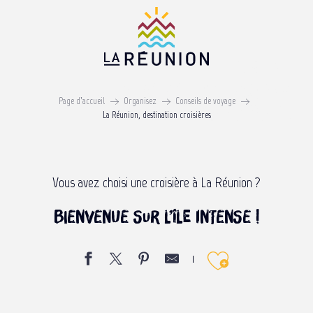
Aller
au
contenu
principal
La Réunion, destination
Page d’accueil
Organisez
Conseils de voyage
croisières
La Réunion, destination croisières
Vous avez choisi une croisière à La Réunion ?
Bienvenue sur l’île intense !
Ajouter 