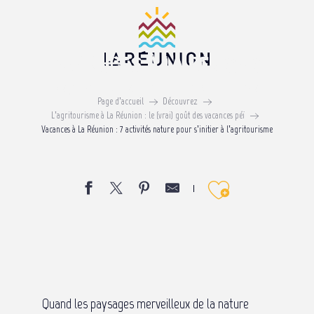
Aller
au
contenu
Vacances à La Réunion
principal
7 ACTIVITÉS NATURE POUR S’INITIER À
Page d’accueil
L’AGRITOURISME
Découvrez
L’agritourisme à La Réunion : le (vrai) goût des vacances péï
Vacances à La Réunion : 7 activités nature pour s’initier à l’agritourisme
Ajouter 
Quand les paysages merveilleux de la nature