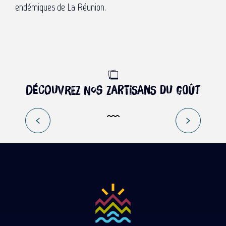
endémiques de La Réunion.
Découvrez nos Zartisans du goût
PARTEZ A LA RENCONTRE DE
YANNICK DE PALMAS – LES HAUTS
Lire la suite