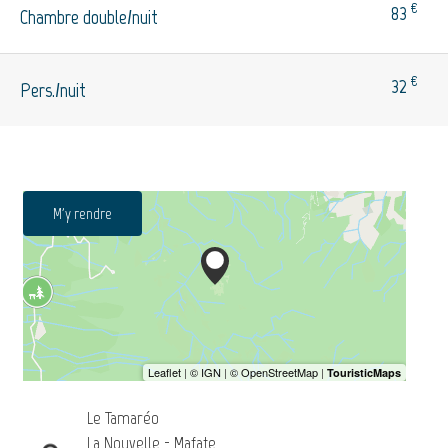
€
83
Chambre double/nuit
€
32
Pers./nuit
M'y rendre
Le Tamaréo
La Nouvelle - Mafate