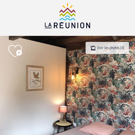
Aller
au
contenu
principal
Voir les photos (11)