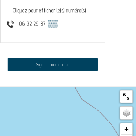
Cliquez pour afficher le(s) numéro(s)
06 92 29 87
▒▒
Signaler une erreur
+