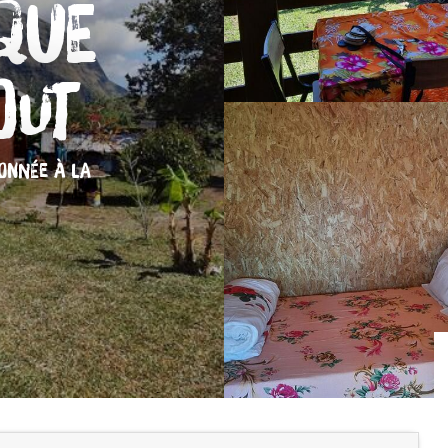
que
out
DONNÉE
À LA