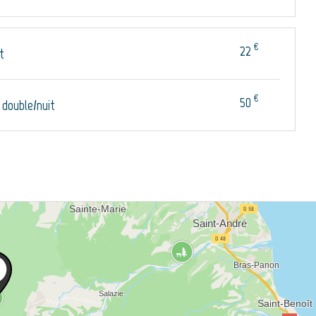
€
22
t
€
50
double/nuit