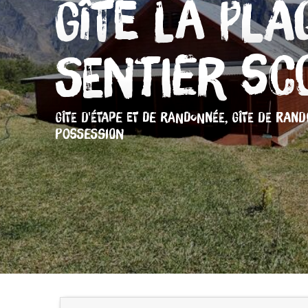
Gîte La Pla
Sentier Sc
GÎTE D'ÉTAPE ET DE RANDONNÉE,
GÎTE DE RAN
POSSESSION