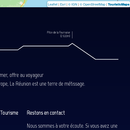
Leaflet
|
Esri
|
© IGN
|
© OpenStreetMap
|
TouristicMaps
-mer, offre au voyageur
Europe, La Réunion est une terre de métissage.
n Tourisme
Restons en contact
Nous sommes à votre écoute. Si vous avez une