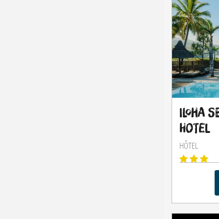
Iloha 
Hotel
HÔTEL