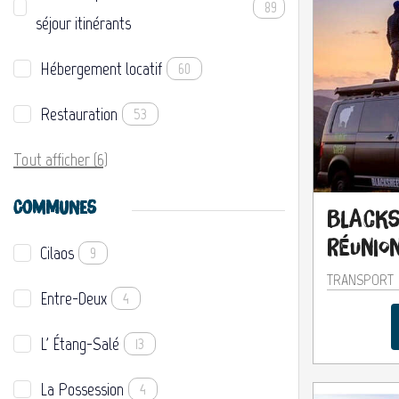
89
séjour itinérants
Hébergement locatif
60
Restauration
53
Tout afficher (6)
COMMUNES
Blacks
Réunio
Cilaos
9
TRANSPORT
Entre-Deux
4
L' Étang-Salé
13
La Possession
4