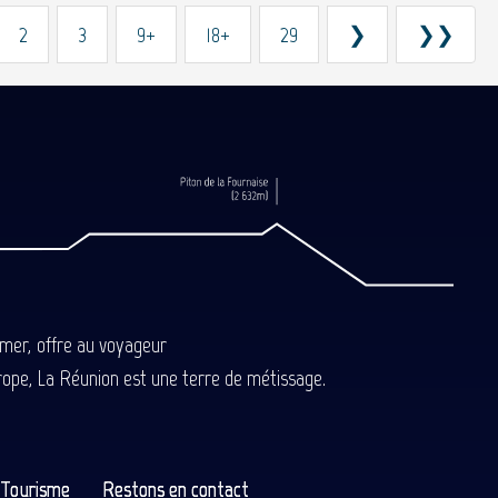
2
3
9+
18+
29
❯
❯❯
-mer, offre au voyageur
Europe, La Réunion est une terre de métissage.
n Tourisme
Restons en contact