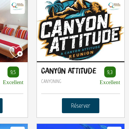
Canyon Attitude
9,5
9,3
CANYONING
Excellent
Excellent
Réserver