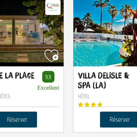
e la Plage
Villa Delisle &
9,9
Spa (La)
Excellent
HÔTES
HÔTEL
Réserver
Réserver