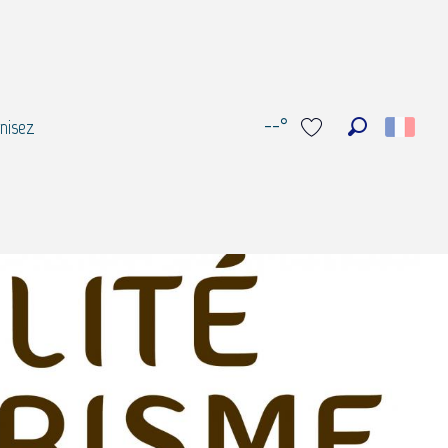
--°
nisez
Recherche
Voir les favoris