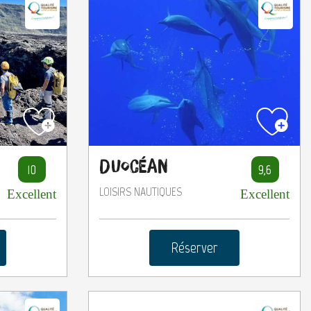
Duocéan
10
9,6
LOISIRS NAUTIQUES
Excellent
Excellent
Réserver