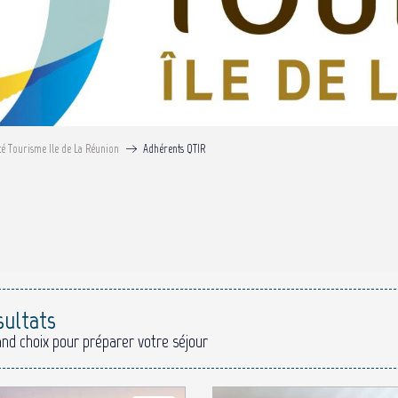
té Tourisme Ile de La Réunion
Adhérents QTIR
x favoris
sultats
and choix pour préparer votre séjour