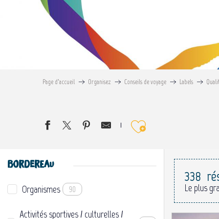
Page d’accueil
Organisez
Conseils de voyage
Labels
Quali
Ajouter au
BORDEREAU
338
ré
Le plus gr
Organismes
90
Activités sportives / culturelles /