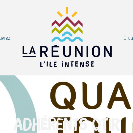
uvrez
Orga
Adhérents QTIR