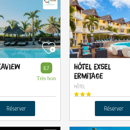
Seaview
Hôtel Exsel
8,7
Ermitage
Très bon
HÔTEL
Réserver
Réserver