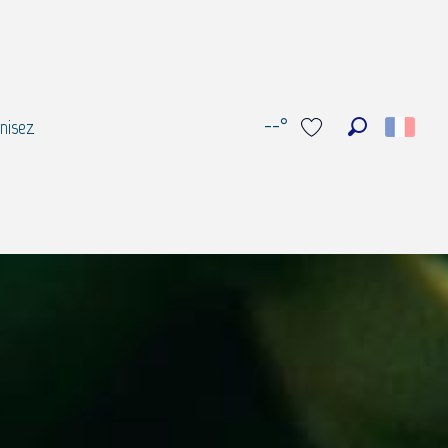
--°
nisez
Recherche
Voir les favoris