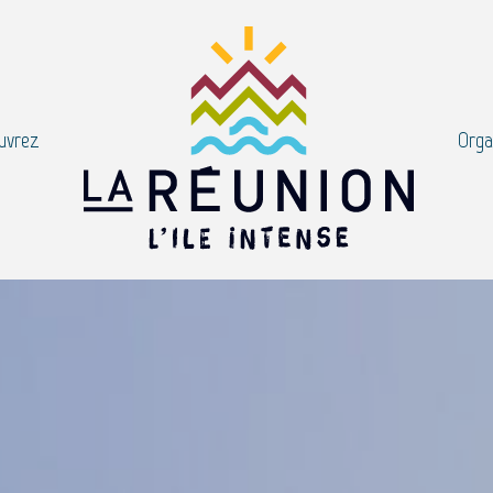
uvrez
Orga