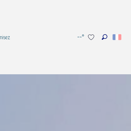
--°
nisez
Recherche
Voir les favoris