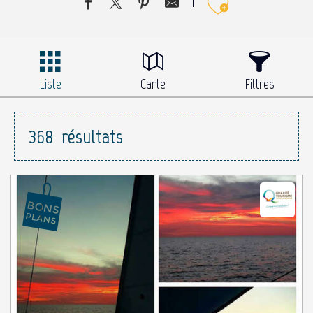
Ajouter 
Liste
Carte
Filtres
368
résultats