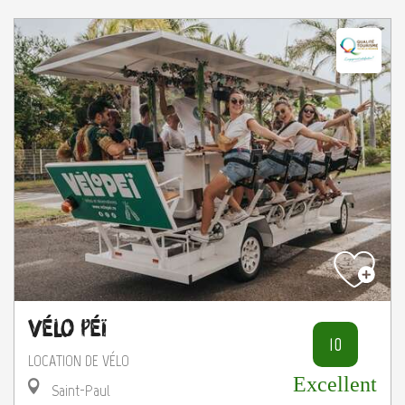
Vélo Péï
10
LOCATION DE VÉLO
Excellent
Saint-Paul