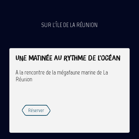
SUR L'ÎLE DE LA RÉUNION
Une matinée au rythme de l’océan
V
A la rencontre de la mégafaune marine de La
Réunion
U
Réserver