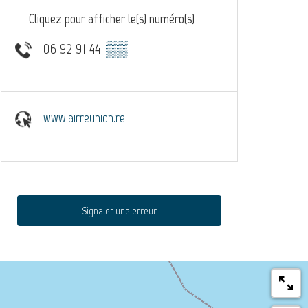
Cliquez pour afficher le(s) numéro(s)
06 92 91 44
▒▒
www.airreunion.re
Signaler une erreur