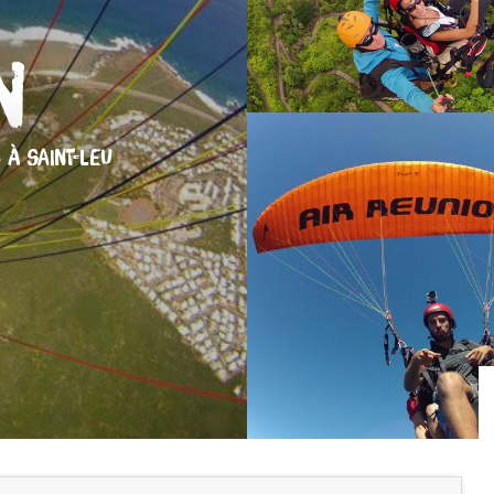
n
S
À SAINT-LEU