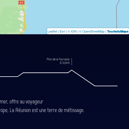
Leaflet
|
Esri
|
© IGN
|
© OpenStreetMap
|
TouristicMaps
-mer, offre au voyageur
Europe, La Réunion est une terre de métissage.