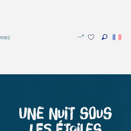
--°
nisez
Recherche
Voir les favoris
Une nuit sous
les étoiles