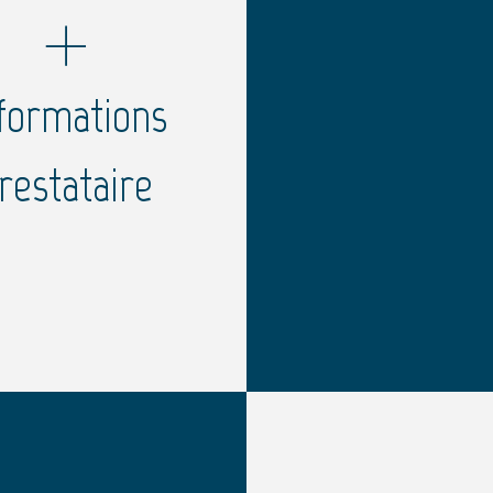
formations
restataire