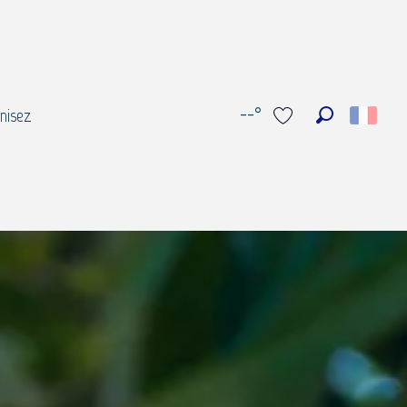
--°
nisez
Recherche
Voir les favoris