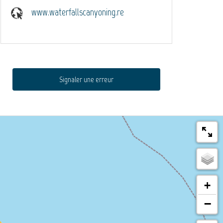
www.waterfallscanyoning.re
Signaler une erreur
+
−