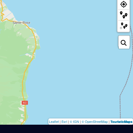
Leaflet
|
Esri
|
© IGN
|
© OpenStreetMap
|
TouristicMaps