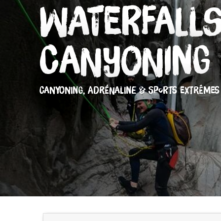
Waterfall
Canyoning
CANYONING,
ADRÉNALINE & SPORTS EXTRÊMES