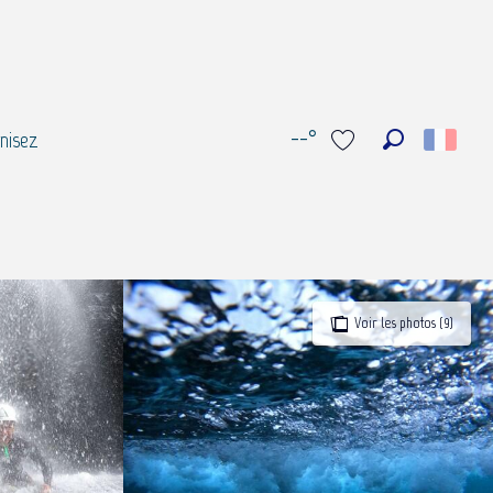
--°
nisez
Recherche
Voir les favoris
Voir les photos (9)