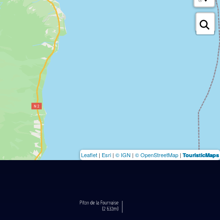
Leaflet
|
Esri
|
© IGN
|
© OpenStreetMap
|
TouristicMaps