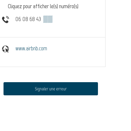
Cliquez pour afficher le(s) numéro(s)
06 08 68 43
▒▒
www.airbnb.com
Signaler une erreur