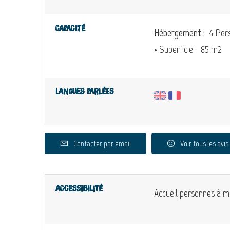
Capacité
Hébergement :
4 Pers
• Superficie :
85 m
2
Langues parlées
Contacter par email
Voir tous les avis
Accessibilité
Accueil personnes à mo