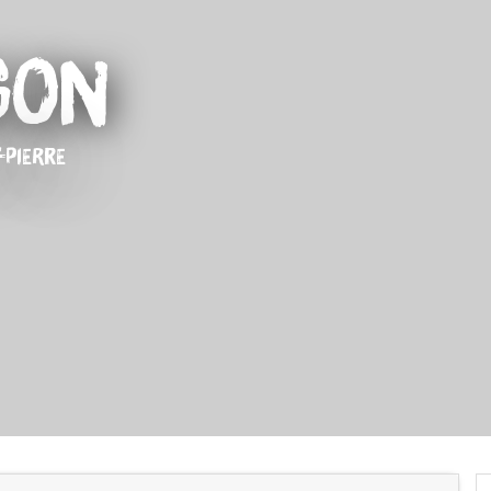
gon
-PIERRE