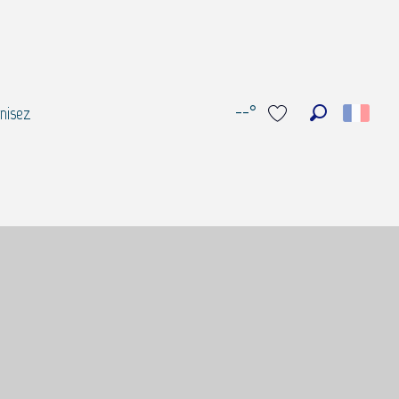
--°
nisez
Recherche
Voir les favoris