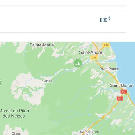
€
800