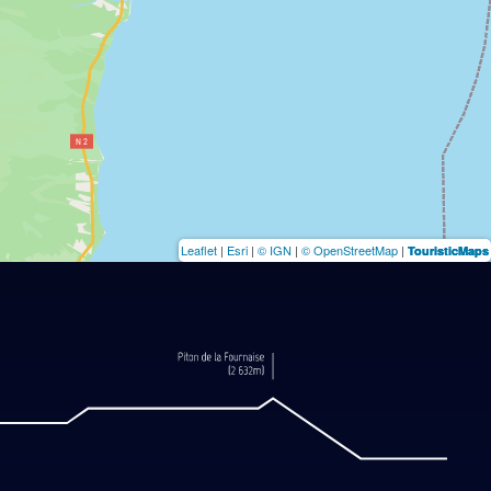
Leaflet
|
Esri
|
© IGN
|
© OpenStreetMap
|
TouristicMaps