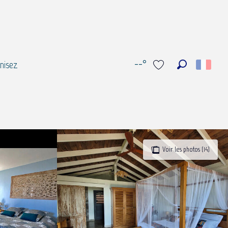
--°
nisez
Recherche
Voir les favoris
Voir les photos (14)