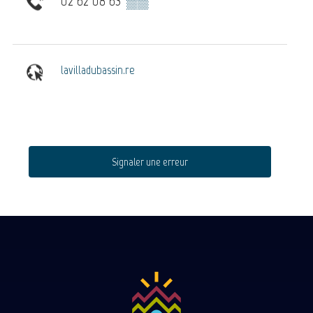
02 62 08 63
▒▒
lavilladubassin.re
Signaler une erreur