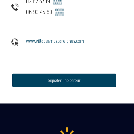
02 62 47 19
▒▒
06 93 45 69
▒▒
www.villadesmascareignes.com
Signaler une erreur