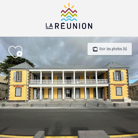
Aller
au
contenu
principal
Voir les photos (6)