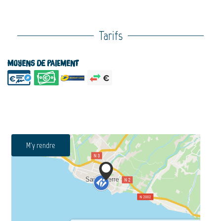
Tarifs
Moyens de paiement
M'y rendre