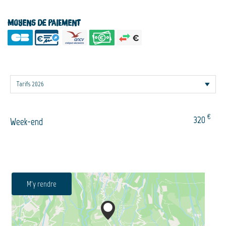
Moyens de paiement
€
320
Week-end
M'y rendre