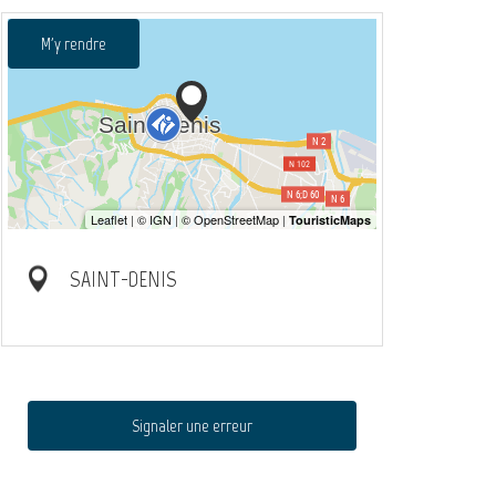
M'y rendre
SAINT-DENIS
Signaler une erreur