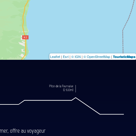
Leaflet
|
Esri
|
© IGN
|
© OpenStreetMap
|
TouristicMaps
-mer, offre au voyageur