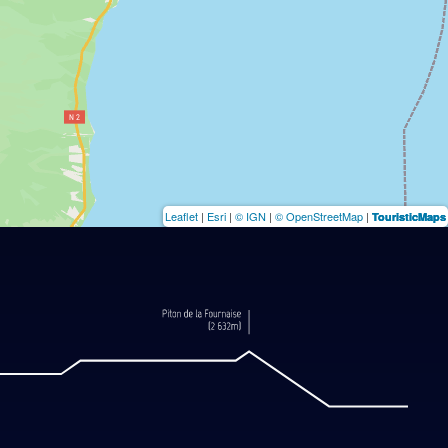
Leaflet
|
Esri
|
© IGN
|
© OpenStreetMap
|
TouristicMaps