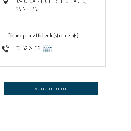
97435
SAINT-GILLES-LES-HAUTS,
SAINT-PAUL
Cliquez pour afficher le(s) numéro(s)
02 62 24 06
▒▒
Signaler une erreur