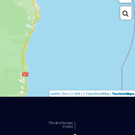
Leaflet
|
Esri
|
© IGN
|
© OpenStreetMap
|
TouristicMaps