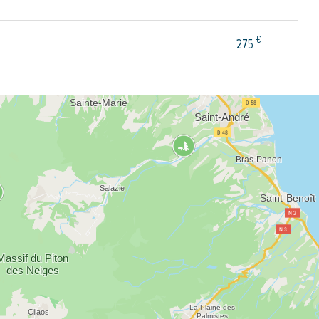
€
275