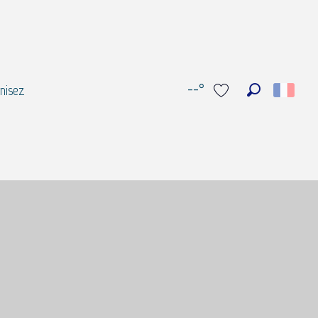
--°
nisez
Recherche
Voir les favoris