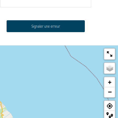
Signaler une erreur
+
−