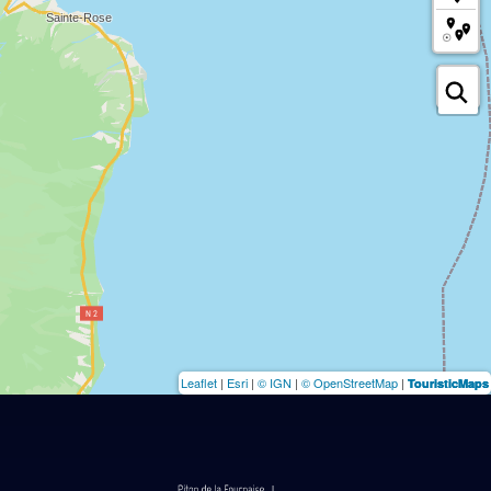
Leaflet
|
Esri
|
© IGN
|
© OpenStreetMap
|
TouristicMaps