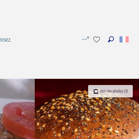
--°
nisez
Recherche
Voir les favoris
Voir les photos (3)