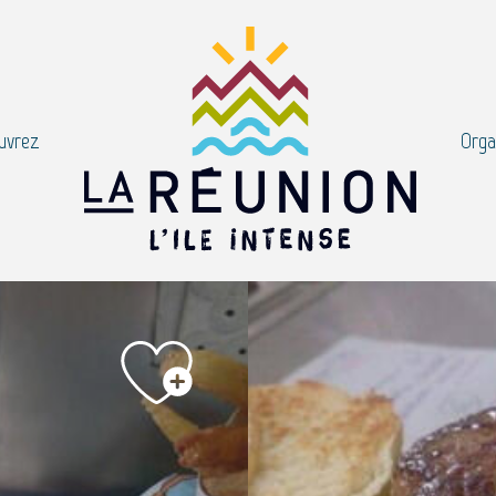
uvrez
Orga