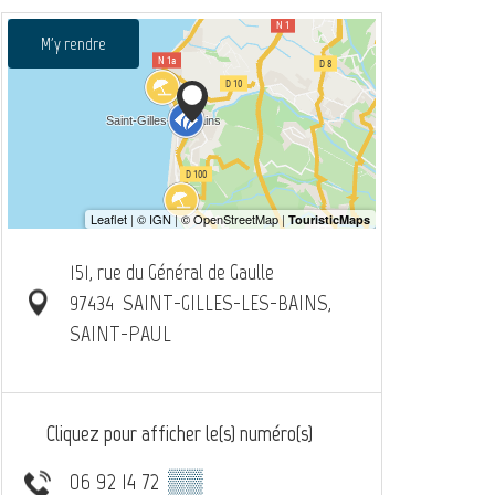
M'y rendre
151, rue du Général de Gaulle
97434
SAINT-GILLES-LES-BAINS,
SAINT-PAUL
Cliquez pour afficher le(s) numéro(s)
06 92 14 72
▒▒