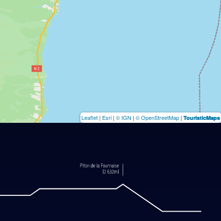
Leaflet
|
Esri
|
© IGN
|
© OpenStreetMap
|
TouristicMaps