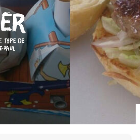
ger
E TYPE DE
T-PAUL