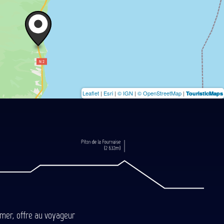
Leaflet
|
Esri
|
© IGN
|
© OpenStreetMap
|
TouristicMaps
-mer, offre au voyageur