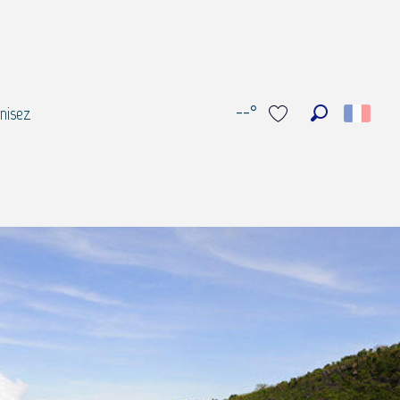
--°
nisez
Recherche
Voir les favoris