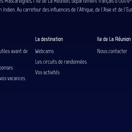
des Mascareignes, l'Île de La Réunion, département français d'Outre
 Indien. Au carrefour des influences de l'Afrique, de l'Asie et de l'
La destination
Ile de La Réunio
utiles avant de
Webcams
Nous contacter
Les circuits de randonnées
ponses
Vos activités
 vos vacances