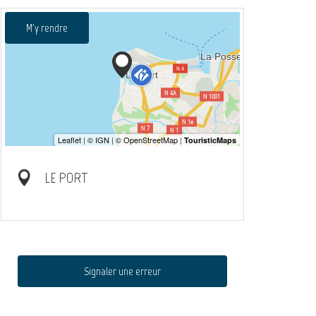
M'y rendre
LE PORT
Signaler une erreur