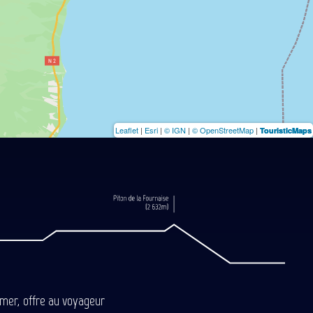
Leaflet
|
Esri
|
© IGN
|
© OpenStreetMap
|
TouristicMaps
-mer, offre au voyageur