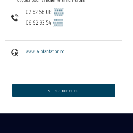
02 62 56 08
▒▒
06 92 33 54
▒▒
www.la-plantation.re
Signaler une erreur