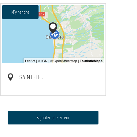
M'y rendre
SAINT-LEU
Signaler une erreur