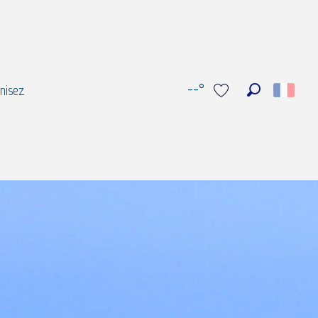
--°
nisez
Recherche
Voir les favoris