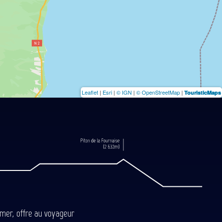
Leaflet
|
Esri
|
© IGN
|
© OpenStreetMap
|
TouristicMaps
-mer, offre au voyageur