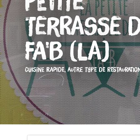
Petite
Terrasse 
Fa'B (La)
CUISINE RAPIDE,
AUTRE TYPE DE RESTAURATIO