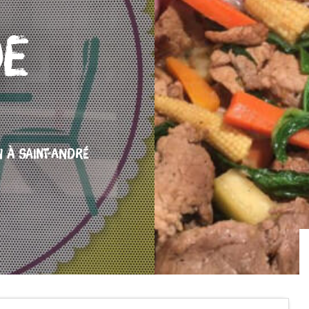
de
N
À SAINT-ANDRÉ