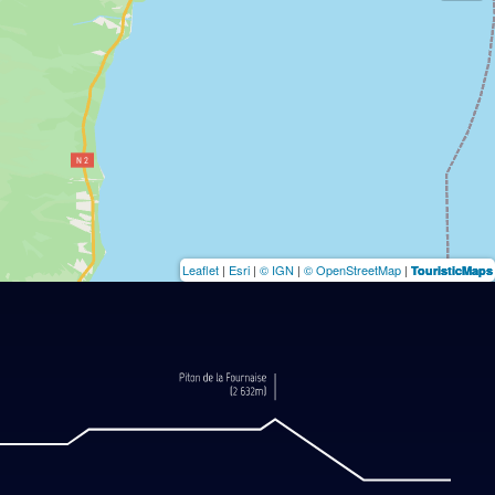
Leaflet
|
Esri
|
© IGN
|
© OpenStreetMap
|
TouristicMaps