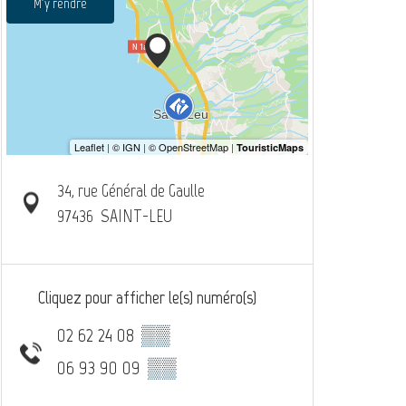
M'y rendre
34, rue Général de Gaulle
97436
SAINT-LEU
Cliquez pour afficher le(s) numéro(s)
02 62 24 08
▒▒
06 93 90 09
▒▒