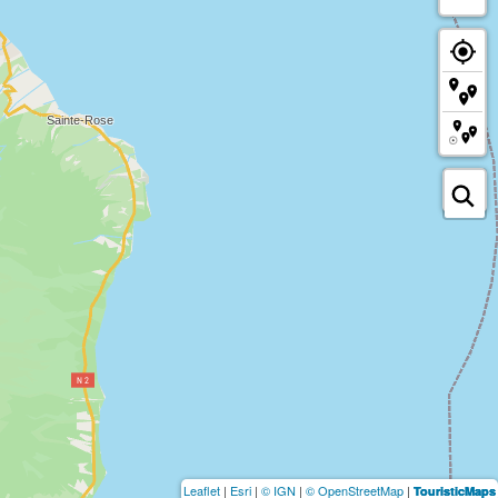
Leaflet
|
Esri
|
© IGN
|
© OpenStreetMap
|
TouristicMaps