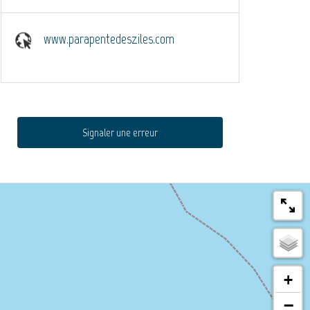
www.parapentedesziles.com
Signaler une erreur
+
−