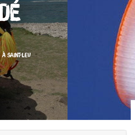
Dé
S
À SAINT-LEU