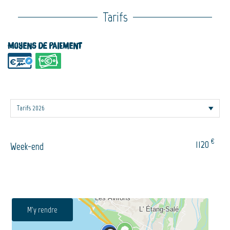
Tarifs
Moyens de paiement
€
1120
Week-end
M'y rendre