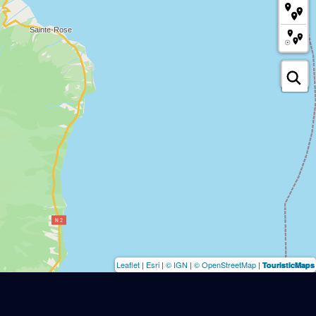
Leaflet
|
Esri
|
© IGN
|
© OpenStreetMap
|
TouristicMaps