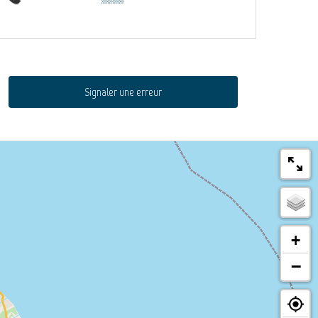
Signaler une erreur
+
−