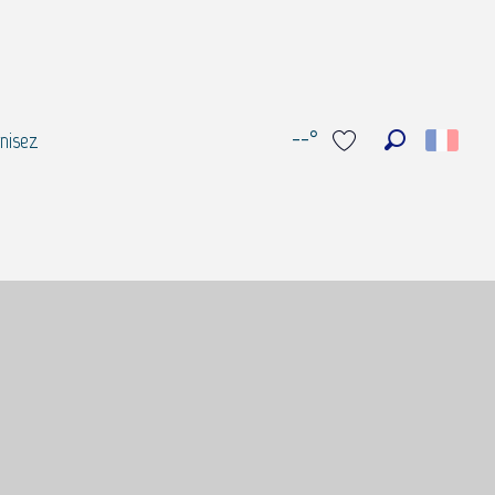
--°
nisez
Recherche
Voir les favoris