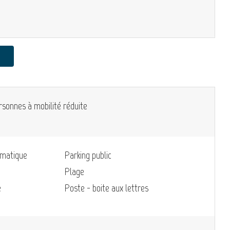
rsonnes à mobilité réduite
omatique
Parking public
Plage
e
Poste - boite aux lettres