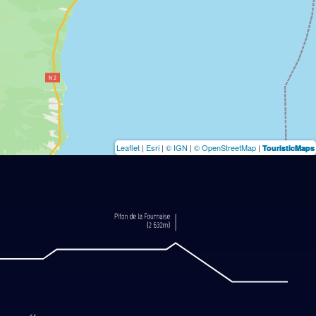
Leaflet
|
Esri
|
© IGN
|
© OpenStreetMap
|
TouristicMaps