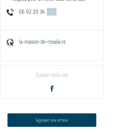
06 92 29 34
▒▒
la-maison-de-rosalie.re
Suivez-nous sur
Signaler une erreur