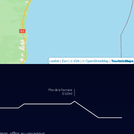
Leaflet
|
Esri
|
© IGN
|
© OpenStreetMap
|
TouristicMaps
-mer, offre au voyageur