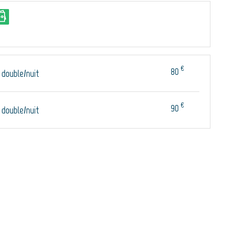
€
80
double/nuit
€
90
double/nuit