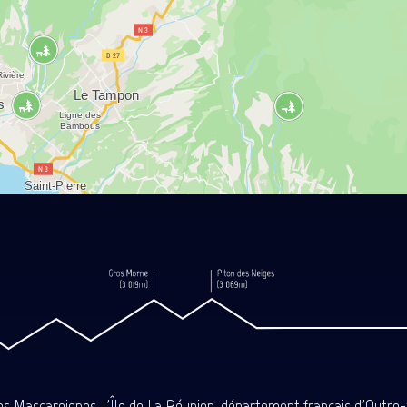
des Mascareignes, l'Île de La Réunion, département français d'Outre