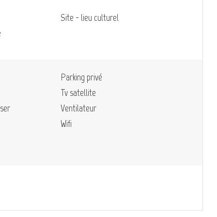
Site - lieu culturel
e
Parking privé
Tv satellite
sser
Ventilateur
Wifi