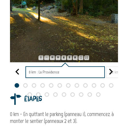
0 km : La Providence
0,2 km : La 
Étapes
0 km - En quittant le parking (panneau 1), commencez à
monter le sentier (panneaux 2 et 3).