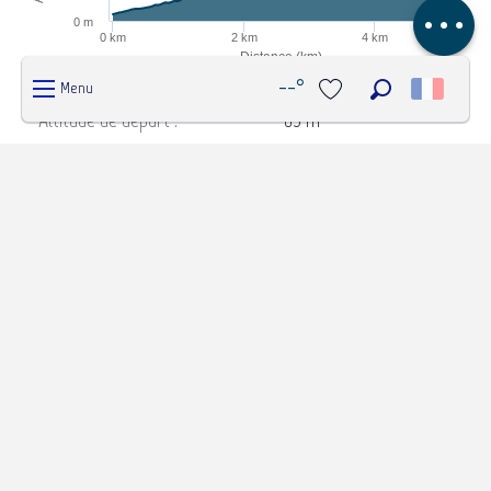
Avis
0 m
0 km
2 km
4 km
Distance (km)
Highcharts.com
--°
Menu
Recherche
Altitude de départ :
63 m
Voir les favoris
Altitude d'arrivée :
812 m
Altitude maximum :
812 m
Altitude minimum :
63 m
Dénivelé total positif :
827 m
Dénivelé total négatif :
-78 m
Dénivelé positif maximum :
169 m
Dénivelé négatif maximum :
-49 m