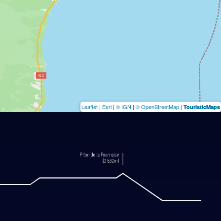
Leaflet
|
Esri
|
© IGN
|
© OpenStreetMap
|
TouristicMaps