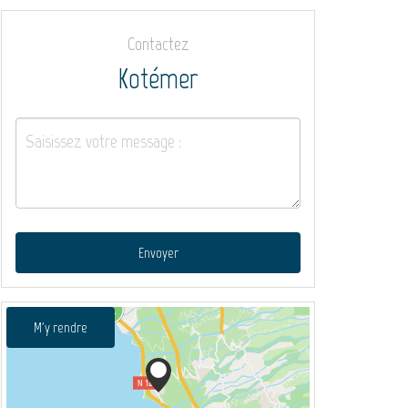
Contactez
Kotémer
Envoyer
M'y rendre