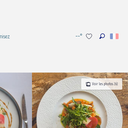
--°
nisez
Recherche
Voir les favoris
Voir les photos (6)